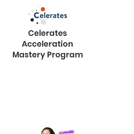
Celerates
Acceleration
Mastery Program
Program pembelajaran intensif
secara daring yang dirancang
untuk membantu individu
mengembangkan keterampilan
siap kerja (di bidang IT) melalui
mentoring profesional, kurikulum
praktis, dan pengalaman proyek
nyata selama +- 4 Bulan.