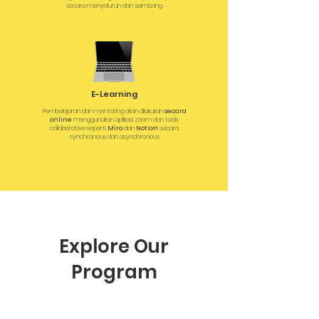
secara menyeluruh dan seimbang
E-Learning
Pembelajaran dan mentoring akan dilakukan
secara
online
menggunakan aplikasi zoom dan tools
collaborative seperti
Miro
dan
Notion
secara
synchronous dan asynchronous
Explore Our
Program