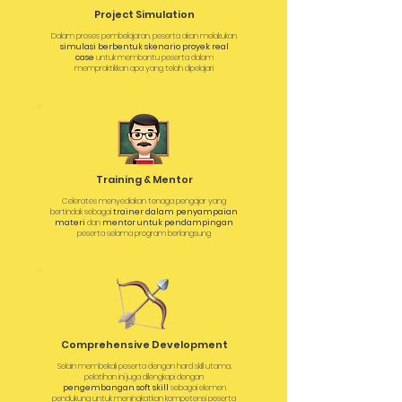
Project Simulation
Dalam proses pembelajaran, peserta akan melakukan
simulasi berbentuk skenario proyek real
case
untuk membantu peserta dalam
mempraktikkan apa yang telah dipelajari
Training & Mentor
Celerates menyediakan tenaga pengajar yang
bertindak sebagai
trainer dalam penyampaian
materi
dan
mentor untuk pendampingan
peserta selama program berlangsung
Comprehensive Development
Selain membekali peserta dengan hard skill utama,
pelatihan ini juga dilengkapi dengan
pengembangan soft skill
sebagai elemen
pendukung untuk meningkatkan kompetensi peserta