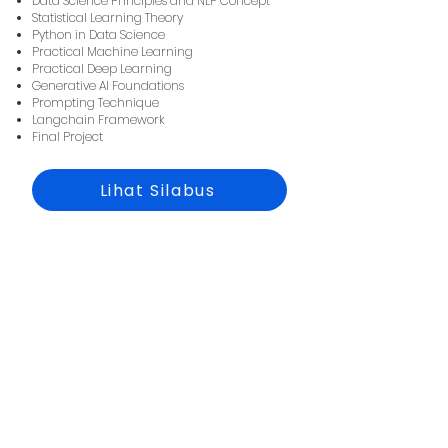
Data Science Principles and NLP Concept
Statistical Learning Theory
Python in Data Science
Practical Machine Learning
Practical Deep Learning
Generative AI Foundations
Prompting Technique
Langchain Framework
Final Project
Lihat Silabus
Registration Form
Please take a moment to fill